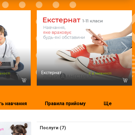
Екстернат
вності
Є в наявності
ть навчання
Правила прийому
Ще
Послуги (7)