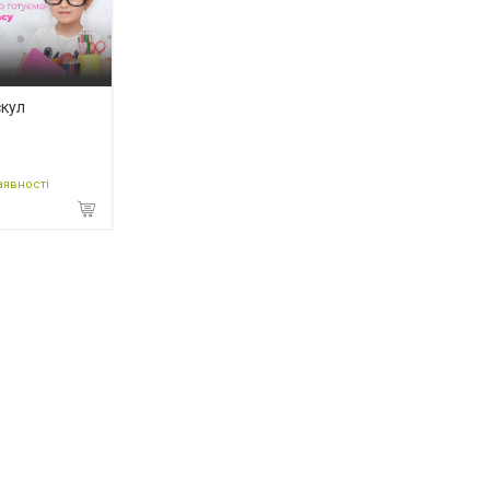
кул
аявності