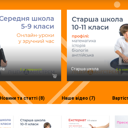
ола
Старша школа
Є в наявності
Є в ная
Новини та статті (8)
Наше відео (7)
Вартіс