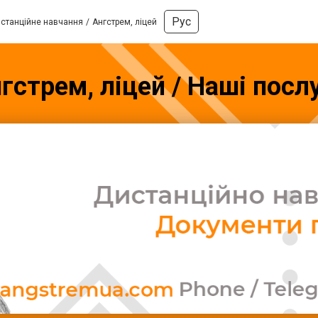
Рус
станційне навчання
Ангстрем, ліцей
гстрем, ліцей / Наші посл